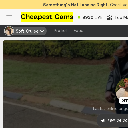
Something's Not Loading Right.
Check you
9930
LIVE
Top Mo
Profiel
Feed
Soft_Cruise
Soft_Cruise
OFF
Laatst online ong
i will be 