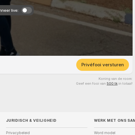
neer live:
Privéfooi versturen
Koning van de room:
Geef een fooi van
500 tk
in totaal!
JURIDISCH & VEILIGHEID
WERK MET ONS SA
Privacybeleid
Word model