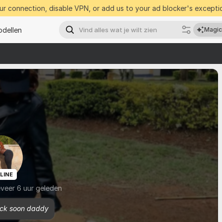
r connection, disable VPN, or add us to your ad blocker's exceptio
dellen
Magic
LINE
eveer 6 uur geleden
back soon daddy