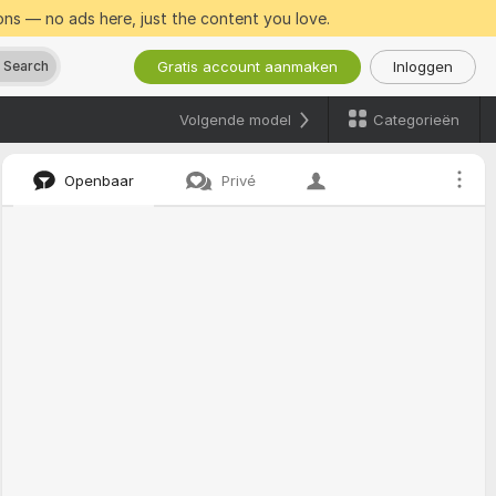
ns — no ads here, just the content you love.
Gratis account aanmaken
Inloggen
 Search
Categorieën
Volgende model
Openbaar
Privé