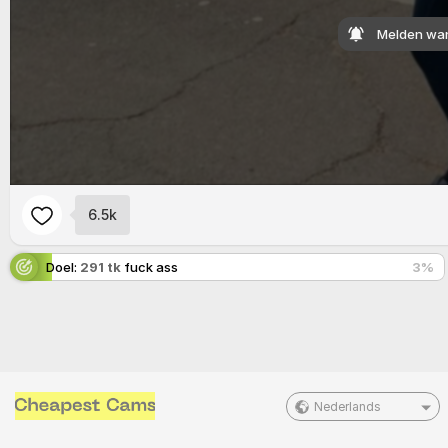
Melden wan
6.5k
Doel:
291 tk
fuck ass
3
%
Nederlands