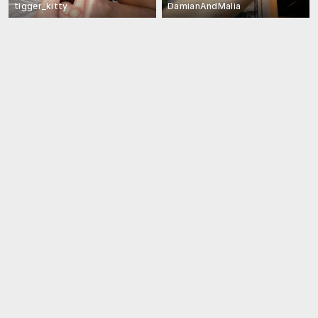
tigger_kitty
DamianAndMalia