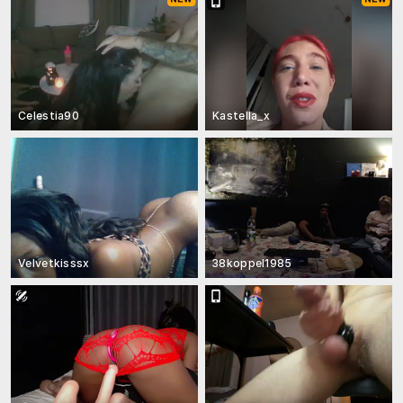
Celestia90
Kastella_x
Velvetkisssx
38koppel1985