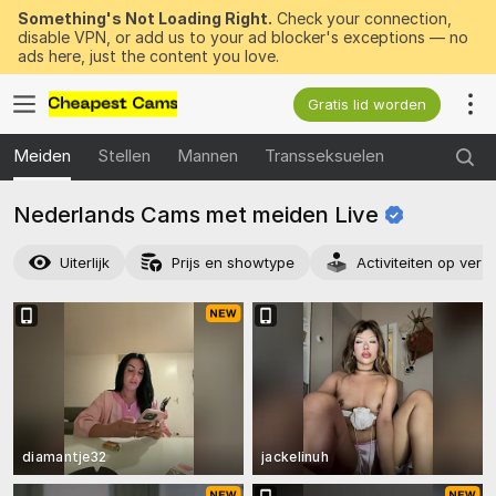
Something's Not Loading Right.
Check your connection,
disable VPN, or add us to your ad blocker's exceptions — no
ads here, just the content you love.
Gratis lid worden
Meiden
Stellen
Mannen
Transseksuelen
Nederlands Cams met meiden
Live
Uiterlijk
Prijs en showtype
Activiteiten op verz
diamantje32
jackelinuh