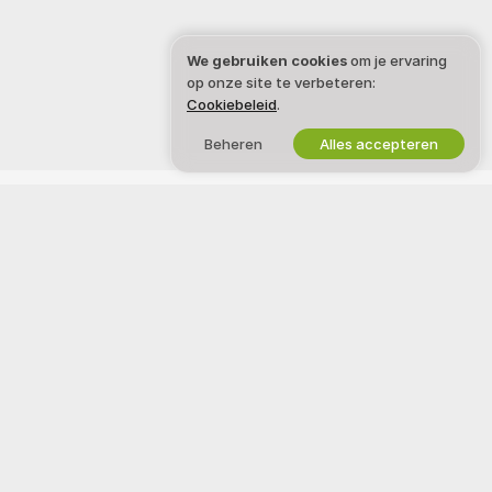
We gebruiken cookies
om je ervaring
op onze site te verbeteren:
Cookiebeleid
.
Beheren
Alles accepteren
Nederlands
JURIDISCH & VEILIGHEID
WERK MET ONS SAMEN
Privacybeleid
Word model
Voorwaarden
Studio-aanmelding
DMCA-beleid
Webcam Affiliateprogramma
Cookiebeleid
Gids voor ouderlijk toezicht